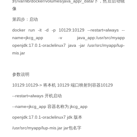
到/var/lib/docker/volumes/java_app/_data/下，然后启动镜
像
第四步：启动
docker run -it -d -p 10129:10129 --restart=always --
name=jkcg_app -v java_app:/usr/src/myapp
openjdk:17.0.1-oraclelinux7 java -jar /usr/src/myapp/lup-
mis.jar
参数说明
10129:10129-> 将本机 10129 端口映射到容器10129
--restart=always 开机启动
--name=jkcg_app 容器名称为:jkcg_app
openjdk:17.0.1-oraclelinux7 jdk 版本
/usr/src/myapp/lup-mis.jar jar包名字