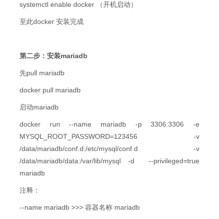
systemctl enable docker （开机启动）
至此docker 安装完成
第二步：安装mariadb
先pull mariadb
docker pull mariadb
启动mariadb
docker run --name mariadb -p 3306:3306 -e
MYSQL_ROOT_PASSWORD=123456 -v
/data/mariadb/conf.d:/etc/mysql/conf.d -v
/data/mariadb/data:/var/lib/mysql -d --privileged=true
mariadb
注释：
--name mariadb >>> 容器名称 mariadb