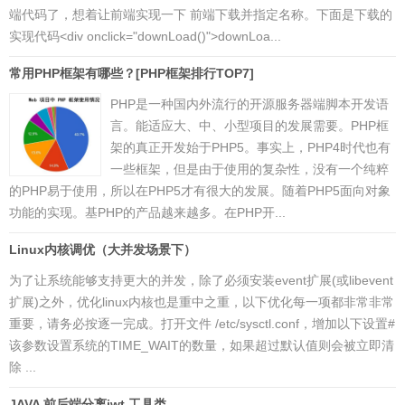
端代码了，想着让前端实现一下 前端下载并指定名称。下面是下载的
实现代码<div onclick="downLoad()">downLoa...
常用PHP框架有哪些？[PHP框架排行TOP7]
PHP是一种国内外流行的开源服务器端脚本开发语
言。能适应大、中、小型项目的发展需要。PHP框
架的真正开发始于PHP5。事实上，PHP4时代也有
一些框架，但是由于使用的复杂性，没有一个纯粹
的PHP易于使用，所以在PHP5才有很大的发展。随着PHP5面向对象
功能的实现。基PHP的产品越来越多。在PHP开...
Linux内核调优（大并发场景下）
为了让系统能够支持更大的并发，除了必须安装event扩展(或libevent
扩展)之外，优化linux内核也是重中之重，以下优化每一项都非常非常
重要，请务必按逐一完成。打开文件 /etc/sysctl.conf，增加以下设置#
该参数设置系统的TIME_WAIT的数量，如果超过默认值则会被立即清
除 ...
JAVA 前后端分离jwt 工具类